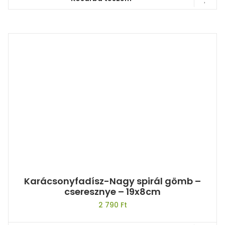
Karácsonyfadísz-Nagy spirál gömb –
cseresznye – 19x8cm
2 790
Ft