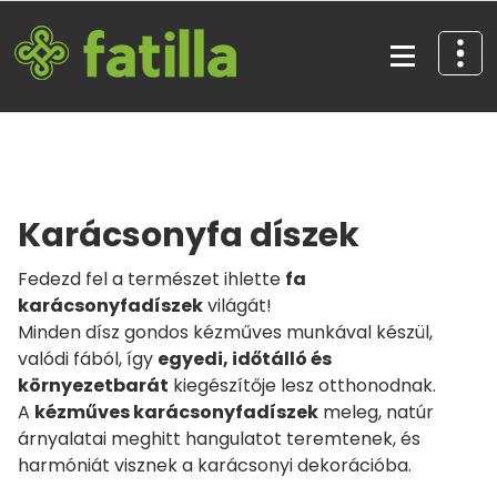
Skip
to
content
Egyedi kézműves fa díszek és ajándéktárgyak
Karácsonyfa díszek
Fedezd fel a természet ihlette
fa
karácsonyfadíszek
világát!
Minden dísz gondos kézműves munkával készül,
valódi fából, így
egyedi, időtálló és
környezetbarát
kiegészítője lesz otthonodnak.
A
kézműves karácsonyfadíszek
meleg, natúr
árnyalatai meghitt hangulatot teremtenek, és
harmóniát visznek a karácsonyi dekorációba.