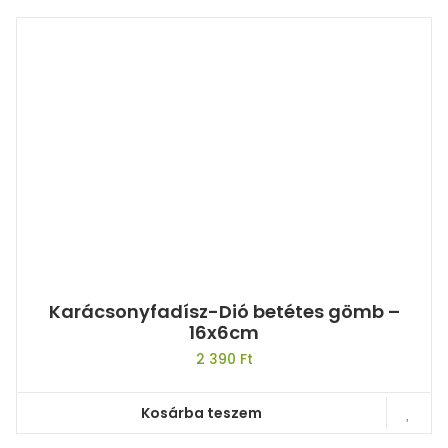
Karácsonyfadísz-Dió betétes gömb –
16x6cm
2 390
Ft
Kosárba teszem