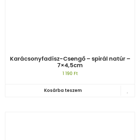
Karácsonyfadísz-Csengő – spirál natúr –
7×4,5cm
1 190
Ft
Kosárba teszem