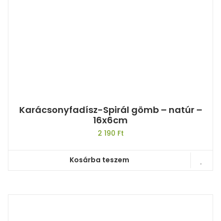
Karácsonyfadísz-Spirál gömb – natúr –
16x6cm
2 190
Ft
Kosárba teszem