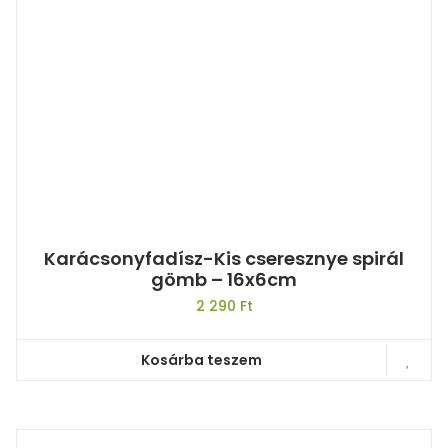
Karácsonyfadísz-Kis cseresznye spirál
gömb – 16x6cm
2 290
Ft
Kosárba teszem