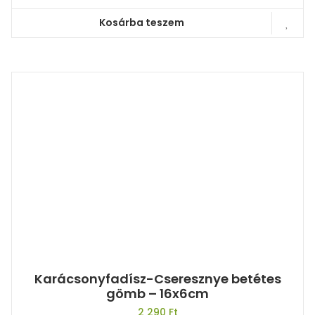
Kosárba teszem
Karácsonyfadísz-Cseresznye betétes
gömb – 16x6cm
2 290
Ft