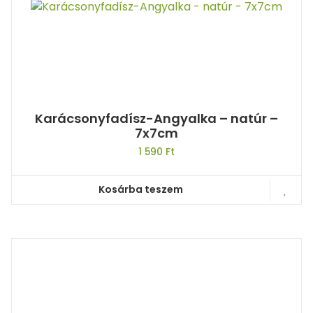
Karácsonyfadísz-Angyalka – natúr –
7x7cm
1 590
Ft
Kosárba teszem