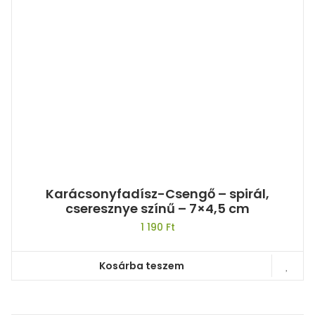
Karácsonyfadísz-Csengő – spirál,
cseresznye színű – 7×4,5 cm
1 190
Ft
Kosárba teszem