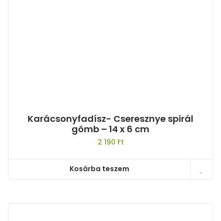
Karácsonyfadísz- Cseresznye spirál
gömb – 14 x 6 cm
2 190
Ft
Kosárba teszem