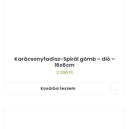
Karácsonyfadísz-Spirál gömb – dió –
16x6cm
2 290
Ft
Kosárba teszem