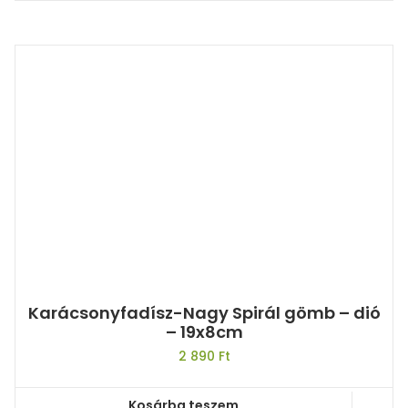
Karácsonyfadísz-Nagy Spirál gömb – dió
– 19x8cm
2 890
Ft
Kosárba teszem