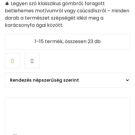
🎄 Legyen szó klasszikus gömbről, faragott
betlehemes motívumról vagy csúcsdíszről – minden
darab a természet szépségét idézi meg a
karácsonyfa ágai között.
Sorted
1–15 termék, összesen 23 db
by
popularity
Grid
List
view
view