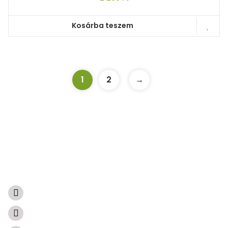
Kosárba teszem
1
2
→
A természetből született ajándékok
Súgóközpont
Visszaküldés és visszatérítés