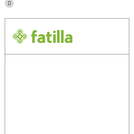
Kapcsolat
Kapcsolat
Címünk: 4138 Komádi, Új út 10
+36 (30) 423 5853
info@fatilla.hu