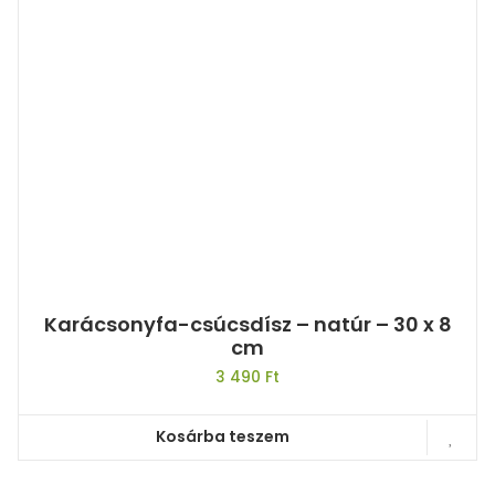
Karácsonyfa-csúcsdísz – natúr – 30 x 8
cm
3 490
Ft
Kosárba teszem