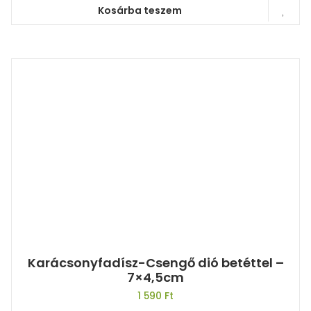
Kosárba teszem
Karácsonyfadísz-Csengő dió betéttel –
7×4,5cm
1 590
Ft