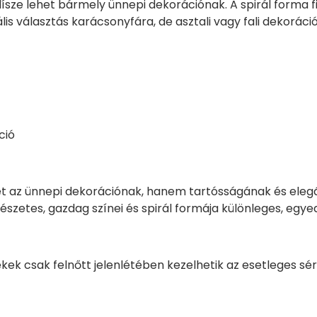
 dísze lehet bármely ünnepi dekorációnak. A spirál forma
s választás karácsonyfára, de asztali vagy fali dekorációk
ció
lehet az ünnepi dekorációnak, hanem tartósságának és e
szetes, gazdag színei és spirál formája különleges, egy
kek csak felnőtt jelenlétében kezelhetik az esetleges sé