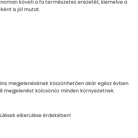
 finoman követi a fa természetes erezetét, kiemelve a
ént is jól mutat.
legáns megjelenésének köszönhetően akár egész évben
edi megjelenést kölcsönöz minden környezetnek.
rülések elkerülése érdekében!