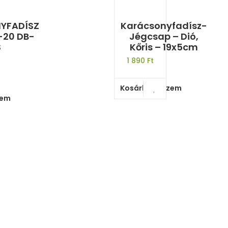
YFADÍSZ
Karácsonyfadísz-
20 DB-
Jégcsap – Dió,
S
Kőris – 19x5cm
1 890
Ft
Kosárba teszem
zem