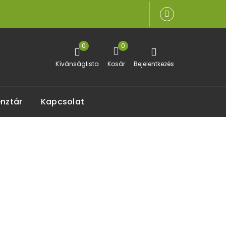
0
0
Kívánságlista
Kosár
Bejelentkezés
nztár
Kapcsolat