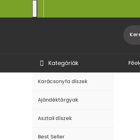
Egyedi kézműves fa díszek és ajándéktárgyak
Kategóriák
Főol
Karácsonyfa díszek
Ajándéktárgyak
Asztali díszek
Best Seller