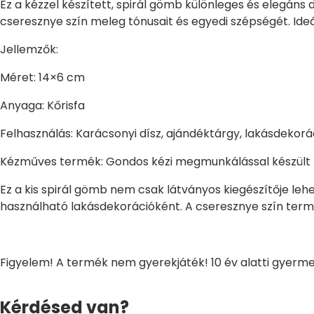
Ez a kézzel készített, spirál gömb különleges és elegáns
cseresznye szín meleg tónusait és egyedi szépségét. Ideáli
Jellemzők:
Méret: 14×6 cm
Anyaga: Kőrisfa
Felhasználás: Karácsonyi dísz, ajándéktárgy, lakásdekorá
Kézműves termék: Gondos kézi megmunkálással készült
Ez a kis spirál gömb nem csak látványos kiegészítője 
használható lakásdekorációként. A cseresznye szín termé
Figyelem! A termék nem gyerekjáték! 10 év alatti gyerme
Kérdésed van?