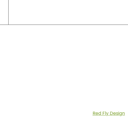
Szállítás:
Copyright © 2026 Fatilla.hu | Készítette:
Red Fly Design