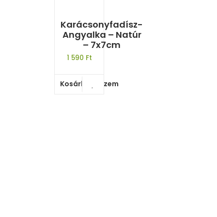
Karácsonyfadísz-
Angyalka – Natúr
– 7x7cm
1 590
Ft
Kosárba teszem