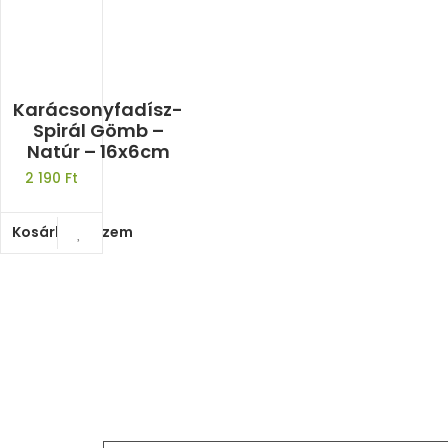
Karácsonyfadísz-
Spirál Gömb –
Natúr – 16x6cm
2 190
Ft
Kosárba teszem
A természetből született ajándékok