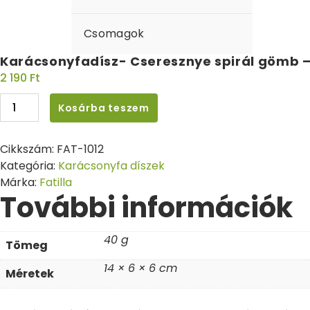
Csomagok
Karácsonyfadísz- Cseresznye spirál gömb –
2 190
Ft
Kosárba teszem
Cikkszám:
FAT-1012
Kategória:
Karácsonyfa díszek
Márka:
Fatilla
További információk
40 g
Tömeg
14 × 6 × 6 cm
Méretek