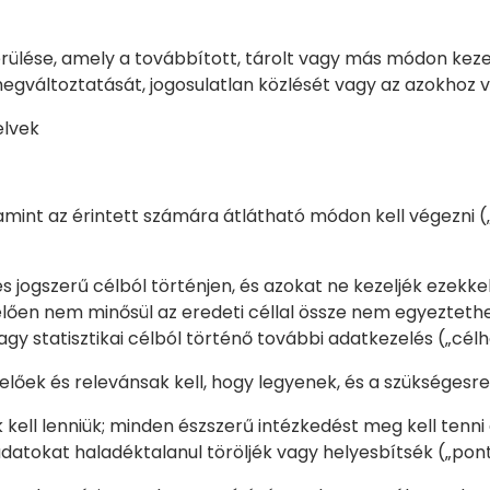
sérülése, amely a továbbított, tárolt vagy más módon kez
egváltoztatását, jogosulatlan közlését vagy az azokhoz v
elvek
amint az érintett számára átlátható módon kell végezni („
 jogszerű célból történjen, és azokat ne kezeljék ezekk
lően nem minősül az eredeti céllal össze nem egyeztethe
gy statisztikai célból történő további adatkezelés („célh
lőek és relevánsak kell, hogy legyenek, és a szükségesre
ell lenniük; minden észszerű intézkedést meg kell tenn
datokat haladéktalanul töröljék vagy helyesbítsék („pon