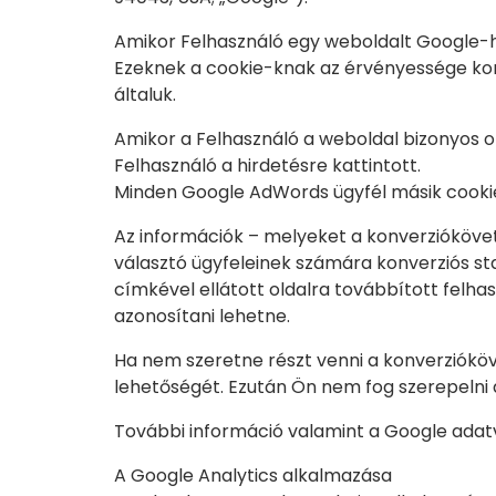
Amikor Felhasználó egy weboldalt Google-hi
Ezeknek a cookie-knak az érvényessége kor
általuk.
Amikor a Felhasználó a weboldal bizonyos old
Felhasználó a hirdetésre kattintott.
Minden Google AdWords ügyfél másik cookie
Az információk – melyeket a konverziókövet
választó ügyfeleinek számára konverziós sta
címkével ellátott oldalra továbbított felh
azonosítani lehetne.
Ha nem szeretne részt venni a konverzióköve
lehetőségét. Ezután Ön nem fog szerepelni a
További információ valamint a Google adatv
A Google Analytics alkalmazása