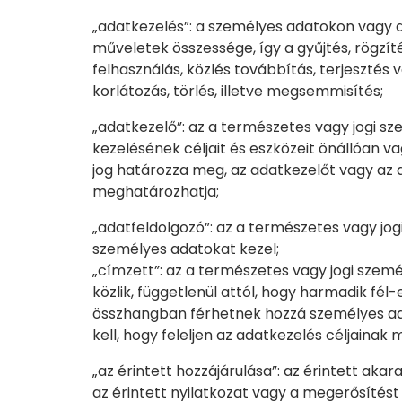
„adatkezelés”: a személyes adatokon vagy
műveletek összessége, így a gyűjtés, rögzíté
felhasználás, közlés továbbítás, terjeszté
korlátozás, törlés, illetve megsemmisítés;
„adatkezelő”: az a természetes vagy jogi s
kezelésének céljait és eszközeit önállóan v
jog határozza meg, az adatkezelőt vagy az a
meghatározhatja;
„adatfeldolgozó”: az a természetes vagy jo
személyes adatokat kezel;
„címzett”: az a természetes vagy jogi szem
közlik, függetlenül attól, hogy harmadik fél
összhangban férhetnek hozzá személyes ada
kell, hogy feleljen az adatkezelés céljain
„az érintett hozzájárulása”: az érintett ak
az érintett nyilatkozat vagy a megerősítést 