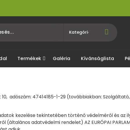
dal
Termékek
Galéria
Kívánságlista
Pé
j út 10, adószám: 47414185-1-29 (továbbiakban: Szolgáltat
atok kezelése tekintetében történő védelméről és az il
éről (általános adatvédelmi rendelet) AZ EURÓPAI PARL
tást adjuk.