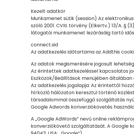
Kezelt adatkör
Munkamenet sütik (session) Az elektronikus
szóló 2001. CVIII. törvény (Elkertv.) 13/A. §
látogatói munkamenet lezárásáig tartó idő
connect.sid
Az adatkezelés időtartama az Addthis cookie
Az adatok megismerésére jogosult lehetség
Az érintettek adatkezeléssel kapcsolatos j
Eszközök/Beállítások menüjében általában 
Az adatkezelés jogalapja: Az érintettől hoz
hírközlő hálózaton keresztül történő közlést
társadalommal összefüggő szolgáltatás nyúj
Google Adwords konverziókövetés használ
A „Google AdWords” nevű online reklámprog
konverziókövető szolgáltatását. A Google k
94043, USA; „Google“).