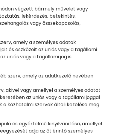
 módon végzett bármely művelet vagy
toztatás, lekérdezés, betekintés,
összehangolás vagy összekapcsolás,
 szerv, amely a személyes adatok
it és eszközeit az uniós vagy a tagállami
 uniós vagy a tagállami jog is
gyéb szerv, amely az adatkezelő nevében
v, akivel vagy amellyel a személyes adatot
 keretében az uniós vagy a tagállami joggal
e közhatalmi szervek általi kezelése meg
apuló és egyértelmű kinyilvánítása, amellyel
eleegyezését adja az őt érintő személyes