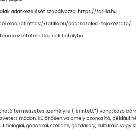
alak adatkezelését szabályozza: https://fatilla.hu
bi oldalról: https://fatilla.hu/adatkezelesi-tajekoztato/
ténő közzététellel lépnek hatályba.
tható természetes személyre („érintett”) vonatkozó bár
zvetett módon, különösen valamely azonosító, például n
fiziológiai, genetikai, szellemi, gazdasági, kulturális vag