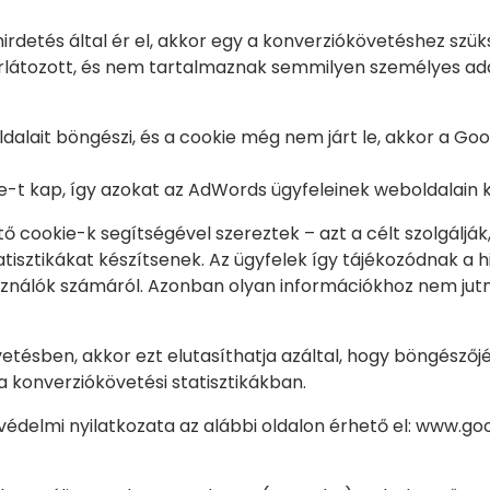
rdetés által ér el, akkor egy a konverziókövetéshez szü
látozott, és nem tartalmaznak semmilyen személyes adat
alait böngészi, és a cookie még nem járt le, akkor a Goog
-t kap, így azokat az AdWords ügyfeleinek weboldalain 
ő cookie-k segítségével szereztek – azt a célt szolgálj
tisztikákat készítsenek. Az ügyfelek így tájékozódnak a 
asználók számáról. Azonban olyan információkhoz nem jut
tésben, akkor ezt elutasíthatja azáltal, hogy böngészőjé
 konverziókövetési statisztikákban.
édelmi nyilatkozata az alábbi oldalon érhető el: www.goo