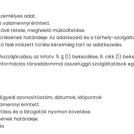
személyes adat.
ó valamennyi érintett.
etővé tétele, megfelelő működtetése.
örlésének határideje: Az adatkezelő és a tárhely-szolgá
ó felé intézett törlési kérelméig tart az adatkezelés.
zzájárulása, az Infotv. 5. § (1) bekezdése, 6. cikk (1) beke
nformációs társadalommal összefüggő szolgáltatások egyes
: Egyedi azonosítószám, dátumok, időpontok
lamennyi érintett.
sítása, és a látogatók nyomon követése.
sének határideje:
és