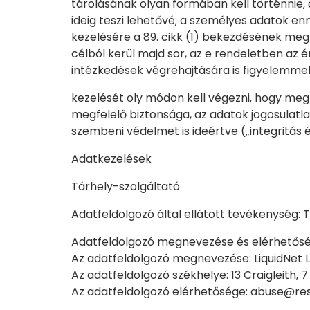
tárolásának olyan formában kell történnie,
ideig teszi lehetővé; a személyes adatok e
kezelésére a 89. cikk (1) bekezdésének megf
célból kerül majd sor, az e rendeletben az 
intézkedések végrehajtására is figyelemmel 
kezelését oly módon kell végezni, hogy meg
megfelelő biztonsága, az adatok jogosulatl
szembeni védelmet is ideértve („integritás é
Adatkezelések
Tárhely-szolgáltató
Adatfeldolgozó által ellátott tevékenység: 
Adatfeldolgozó megnevezése és elérhetősé
Az adatfeldolgozó megnevezése: LiquidNet L
Az adatfeldolgozó székhelye: 13 Craigleith, 
Az adatfeldolgozó elérhetősége: abuse@re