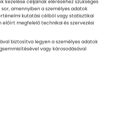
ok kezelése céljainak eléréséhez szükséges
et sor, amennyiben a személyes adatok
ténelmi kutatási célból vagy statisztikai
előírt megfelelő technikai és szervezési
sával biztosítva legyen a személyes adatok
 megsemmisítésével vagy károsodásával