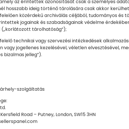
 amely az érintettek azonosítását csak a személyes adat
nnél hosszabb ideig történő tárolására csak akkor kerülh
elelően közérdekű archiválás céljából, tudományos és tör
érintettek jogainak és szabadságainak védelme érdekében 
(„korlátozott tárolhatóság”);
felelő technikai vagy szervezési intézkedések alkalmazá
an vagy jogellenes kezelésével, véletlen elvesztésével,
s bizalmas jelleg”).
Tárhely-szolgáltatás
ge:
td.
7 Kersfield Road – Putney, London, SW15 3HN
sellerspanel.com