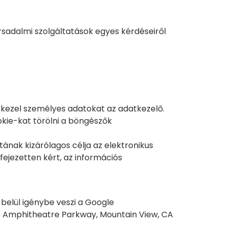
rsadalmi szolgáltatások egyes kérdéseiről
kezel személyes adatokat az adatkezelő.
okie-kat törölni a böngészők
ának kizárólagos célja az elektronikus
fejezetten kért, az információs
belül igénybe veszi a Google
00 Amphitheatre Parkway, Mountain View, CA