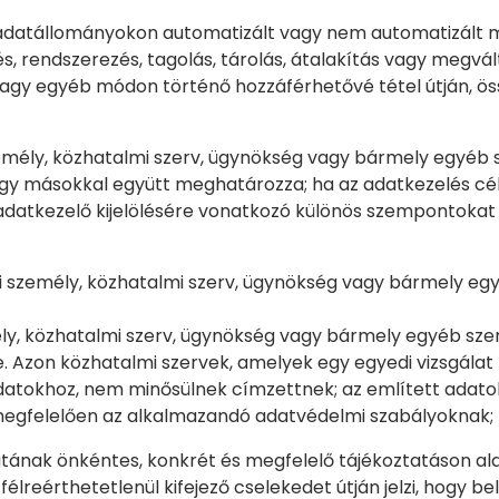
 adatállományokon automatizált vagy nem automatizált
s, rendszerezés, tagolás, tárolás, átalakítás vagy megvál
s vagy egyéb módon történő hozzáférhetővé tétel útján, 
zemély, közhatalmi szerv, ügynökség vagy bármely egyéb
agy másokkal együtt meghatározza; ha az adatkezelés célja
datkezelő kijelölésére vonatkozó különös szempontokat az
gi személy, közhatalmi szerv, ügynökség vagy bármely e
ély, közhatalmi szerv, ügynökség vagy bármely egyéb szer
-e. Azon közhatalmi szervek, amelyek egy egyedi vizsgálat
tokhoz, nem minősülnek címzettnek; az említett adatok 
ak megfelelően az alkalmazandó adatvédelmi szabályoknak;
aratának önkéntes, konkrét és megfelelő tájékoztatáson al
félreérthetetlenül kifejező cselekedet útján jelzi, hogy b