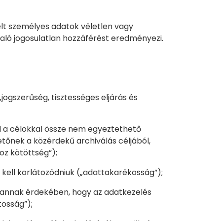
elt személyes adatok véletlen vagy
aló jogosulatlan hozzáférést eredményezi.
jogszerűség, tisztességes eljárás és
el a célokkal össze nem egyeztethető
tőnek a közérdekű archiválás céljából,
oz kötöttség”);
 kell korlátozódniuk („adattakarékosság”);
i annak érdekében, hogy az adatkezelés
tosság”);