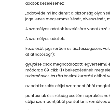
adatok kezeléséhez;
„adatvédelmi incidens”: a biztonság olyan 
jogellenes megsemmisítését, elvesztését, m
A személyes adatok kezelésére vonatkozó 
A személyes adatok:
kezelését jogszerűen és tisztességesen, val
átláthatóság”);
gyűjtése csak meghatározott, egyértelmű és
módon; a 89. cikk (1) bekezdésének megfele
tudományos és történelmi kutatási célból va
az adatkezelés céljai szempontjából megfele
pontosnak és szükség esetén naprakésznek k
céljai szempontjából pontatlan személyes a