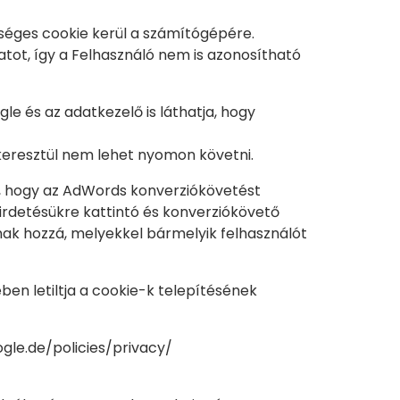
kséges cookie kerül a számítógépére.
ot, így a Felhasználó nem is azonosítható
le és az adatkezelő is láthatja, hogy
keresztül nem lehet nyomon követni.
ák, hogy az AdWords konverziókövetést
hirdetésükre kattintó és konverziókövető
nak hozzá, melyekkel bármelyik felhasználót
ben letiltja a cookie-k telepítésének
gle.de/policies/privacy/