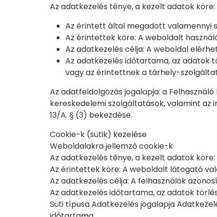
Az adatkezelés ténye, a kezelt adatok köre:
Az érintett által megadott valamennyi 
Az érintettek köre: A weboldalt használ
Az adatkezelés célja: A weboldal elérh
Az adatkezelés időtartama, az adatok t
vagy az érintettnek a tárhely-szolgáltat
Az adatfeldolgozás jogalapja: a Felhasználó ho
kereskedelemi szolgáltatások, valamint az i
13/A. § (3) bekezdése.
Cookie-k (sütik) kezelése
Weboldalakra jellemző cookie-k
Az adatkezelés ténye, a kezelt adatok köre
Az érintettek köre: A weboldalt látogató va
Az adatkezelés célja: A felhasználók azono
Az adatkezelés időtartama, az adatok törlé
Süti típusa Adatkezelés jogalapja Adatkezel
időtartama