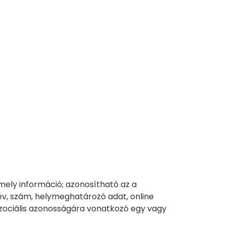
mely információ; azonosítható az a
év, szám, helymeghatározó adat, online
y szociális azonosságára vonatkozó egy vagy