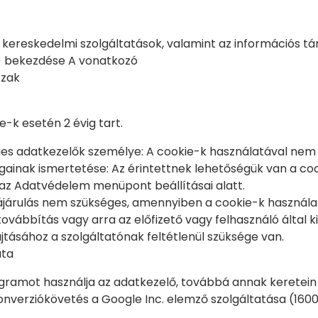
 kereskedelmi szolgáltatások, valamint az információs tá
 (3) bekezdése A vonatkozó
szak
-k esetén 2 évig tart.
es adatkezelők személye: A cookie-k használatával nem 
ogainak ismertetése: Az érintettnek lehetőségük van a co
az Adatvédelem menüpont beállításai alatt.
zájárulás nem szükséges, amennyiben a cookie-k használat
ovábbítás vagy arra az előfizető vagy felhasználó által ki
tásához a szolgáltatónak feltétlenül szüksége van.
ata
ramot használja az adatkezelő, továbbá annak keretein 
onverziókövetés a Google Inc. elemző szolgáltatása (16