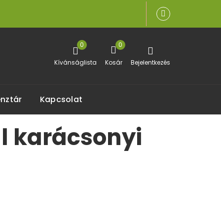
0
0
Kívánságlista
Kosár
Bejelentkezés
nztár
Kapcsolat
ül karácsonyi