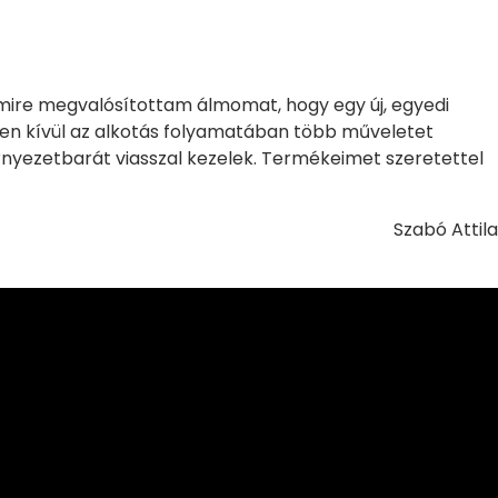
 mire megvalósítottam álmomat, hogy egy új, egyedi
zen kívül az alkotás folyamatában több műveletet
rnyezetbarát viasszal kezelek. Termékeimet szeretettel
Szabó Attila