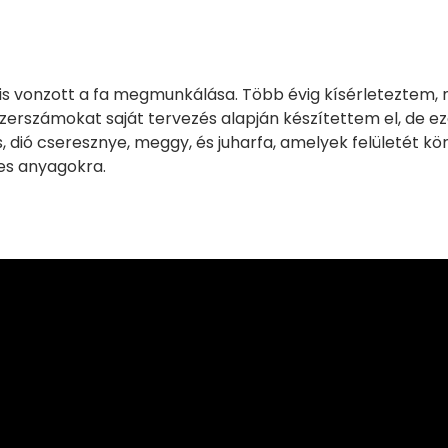
 is vonzott a fa megmunkálása. Több évig kísérleteztem,
zerszámokat saját tervezés alapján készítettem el, de e
 dió cseresznye, meggy, és juharfa, amelyek felületét kö
es anyagokra.