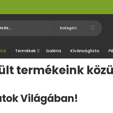
dal
Termékek
Galéria
Kívánságlista
Pé
zült termékeink köz
atok Világában!