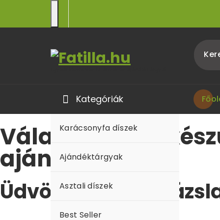
Egyedi kézműves fa díszek és ajándéktárgyak
Kategóriák
Főol
Válassz kézzel kés
Karácsonyfa díszek
ajándéknak!
Ajándéktárgyak
Üdvözlünk Fa Varázsl
Asztali díszek
Best Seller