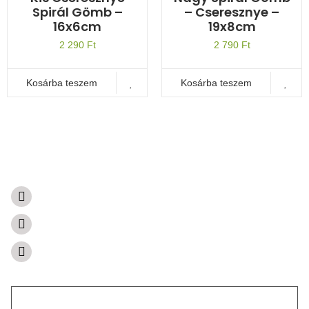
Spirál Gömb –
– Cseresznye –
16x6cm
19x8cm
2 290
Ft
2 790
Ft
Kosárba teszem
Kosárba teszem
A természetből született ajándékok
Súgóközpont
Visszaküldés és visszatérítés
Kapcsolat