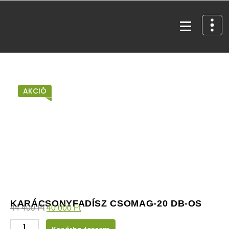
Egyedi kézműves fa díszek és ajándéktárgyak
AKCIÓ
KARÁCSONYFADÍSZ CSOMAG-20 DB-OS
44 400
Ft
40 000
Ft