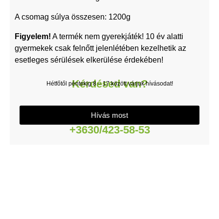
A csomag súlya összesen: 1200g
Figyelem!
A termék nem gyerekjáték! 10 év alatti
gyermekek csak felnőtt jelenlétében kezelhetik az
esetleges sérülések elkerülése érdekében!
Kérdésed van?
Hétfőtől péntekig 8 – 17 között várjuk hívásodat!
Hívás most
+3630/423-58-53