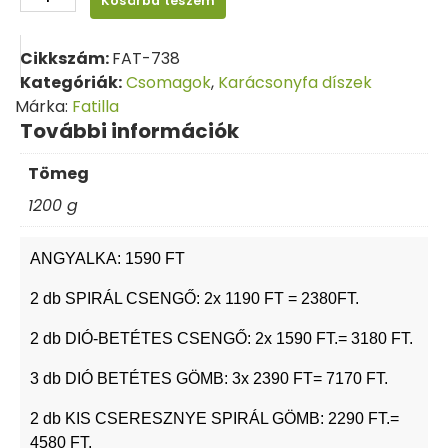
Kosárba teszem
Cikkszám:
FAT-738
Kategóriák:
Csomagok
,
Karácsonyfa díszek
Márka:
Fatilla
További információk
Tömeg
1200 g
ANGYALKA: 1590 FT
2 db SPIRÁL CSENGŐ: 2x 1190 FT = 2380FT.
2 db DIÓ-BETÉTES CSENGŐ: 2x 1590 FT.= 3180 FT.
3 db DIÓ BETÉTES GÖMB: 3x 2390 FT= 7170 FT.
2 db KIS CSERESZNYE SPIRÁL GÖMB: 2290 FT.=
4580 FT.