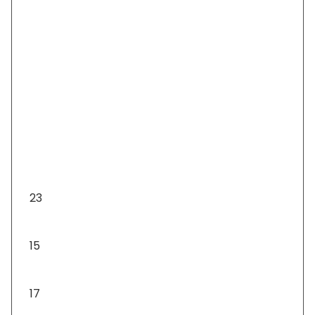
Fizetés és szállítás
ÁSZF
Adatkezelési tájékoztató
Visszaküldés és visszatérítés
Karácsonyfa díszek
23
Ajándéktárgyak
15
Asztali díszek
17
Asztali lámpa