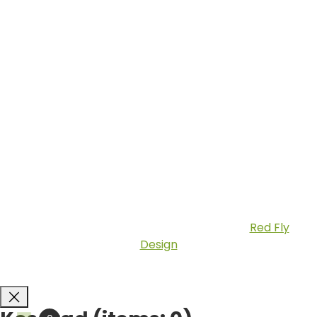
Biztonságos Fizetés
Copyright © 2026 Fatilla.hu | Készítette:
Red Fly
Design