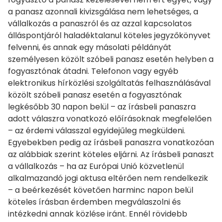
a panasz azonnali kivizsgálása nem lehetséges, a
vállalkozás a panaszról és az azzal kapcsolatos
álláspontjáról haladéktalanul köteles jegyzőkönyvet
felvenni, és annak egy másolati példányát
személyesen közölt szóbeli panasz esetén helyben a
fogyasztónak átadni. Telefonon vagy egyéb
elektronikus hírközlési szolgáltatás felhasználásával
közölt szóbeli panasz esetén a fogyasztónak
legkésőbb 30 napon belül – az írásbeli panaszra
adott válaszra vonatkozó előírásoknak megfelelően
– az érdemi válasszal egyidejűleg megküldeni.
Egyebekben pedig az írásbeli panaszra vonatkozóan
az alábbiak szerint köteles eljárni. Az írásbeli panaszt
a vállalkozás – ha az Európai Unió közvetlenül
alkalmazandó jogi aktusa eltérően nem rendelkezik
– a beérkezését követően harminc napon belül
köteles írásban érdemben megválaszolni és
intézkedni annak közlése iránt. Ennél rövidebb