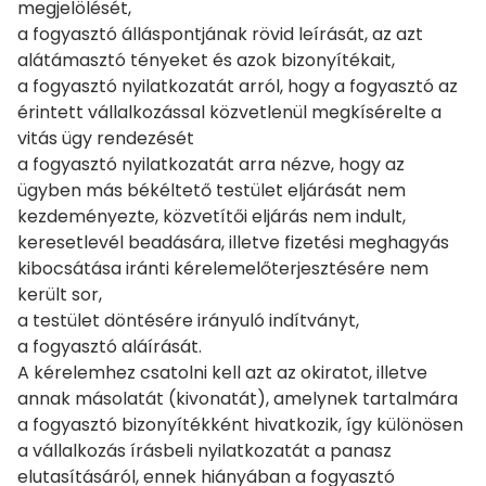
megjelölését,
a fogyasztó álláspontjának rövid leírását, az azt
alátámasztó tényeket és azok bizonyítékait,
a fogyasztó nyilatkozatát arról, hogy a fogyasztó az
érintett vállalkozással közvetlenül megkísérelte a
vitás ügy rendezését
a fogyasztó nyilatkozatát arra nézve, hogy az
ügyben más békéltető testület eljárását nem
kezdeményezte, közvetítői eljárás nem indult,
keresetlevél beadására, illetve fizetési meghagyás
kibocsátása iránti kérelemelőterjesztésére nem
került sor,
a testület döntésére irányuló indítványt,
a fogyasztó aláírását.
A kérelemhez csatolni kell azt az okiratot, illetve
annak másolatát (kivonatát), amelynek tartalmára
a fogyasztó bizonyítékként hivatkozik, így különösen
a vállalkozás írásbeli nyilatkozatát a panasz
elutasításáról, ennek hiányában a fogyasztó