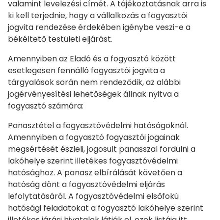
valamint levelezési címét. A tájékoztatásnak arra is
ki kell terjednie, hogy a vállalkozás a fogyasztói
jogvita rendezése érdekében igénybe veszi-e a
békéltető testületi eljárást.
Amennyiben az Eladó és a fogyasztó között
esetlegesen fennálló fogyasztói jogvita a
tárgyalások során nem rendeződik, az alábbi
jogérvényesítési lehetőségek állnak nyitva a
fogyasztó számára:
Panasztétel a fogyasztóvédelmi hatóságoknál.
Amennyiben a fogyasztó fogyasztói jogainak
megsértését észleli, jogosult panasszal fordulni a
lakóhelye szerint illetékes fogyasztóvédelmi
hatósághoz. A panasz elbírálását követően a
hatóság dönt a fogyasztóvédelmi eljárás
lefolytatásáról. A fogyasztóvédelmi elsőfokú
hatósági feladatokat a fogyasztó lakóhelye szerint
illetékes járási hivatalok látják el, ezek listája itt