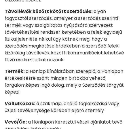
Távollévők között kötött szerződés:
olyan
fogyasztói szerződés, amelyet a szerződés szerinti
termék vagy szolgáltatás nyújtására szervezett
távértékesítési rendszer keretében a felek egyidejű
fizikai jelenléte nélkül úgy kötnek meg, hogy a
szerződés megkötése érdekében a szerződő felek
kizárólag távollévők közötti kommunikációt lehetővé
tévő eszközt alkalmaznak
Termék:
a Honlap kínálatában szereplő, a Honlapon
értékesítésre szánt minden birtokba vehető
forgalomképes ingó dolog, mely a Szerződés tárgyát
képezi
Vállalkozás:
a szakmája, önálló foglalkozása vagy
üzleti tevékenysége körében eljáró személy
Vevő/Ön:
a Honlapon keresztül vételi ajánlatot tevő
szerződést kötő személy