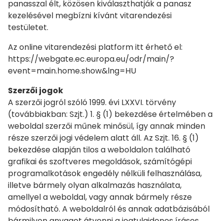
panasszal élt, közösen kiválaszthatják a panasz
kezelésével megbízni kívánt vitarendezési
testületet.
Az online vitarendezési platform itt érhető el:
https://webgate.ec.europa.eu/odr/main/?
event=main.home.show&lng=HU
Szerzői jogok
A szerzői jogról szóló 1999. évi LXXVI. törvény
(továbbiakban: Szjt.) 1. § (1) bekezdése értelmében a
weboldal szerzői műnek minősül, így annak minden
része szerzői jogi védelem alatt áll. Az Szjt. 16. § (1)
bekezdése alapján tilos a weboldalon található
grafikai és szoftveres megoldások, számítógépi
programalkotások engedély nélküli felhasználása,
illetve bármely olyan alkalmazás használata,
amellyel a weboldal, vagy annak bármely része
módosítható. A weboldalról és annak adatbázisából
bármilyen anyagot átvenni a jogtulajdonos írásos