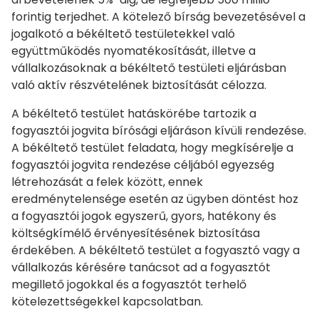
forintig terjedhet. A kötelező bírság bevezetésével a
jogalkotó a békéltető testületekkel való
együttműködés nyomatékosítását, illetve a
vállalkozásoknak a békéltető testületi eljárásban
való aktív részvételének biztosítását célozza.
A békéltető testület hatáskörébe tartozik a
fogyasztói jogvita bírósági eljáráson kívüli rendezése.
A békéltető testület feladata, hogy megkísérelje a
fogyasztói jogvita rendezése céljából egyezség
létrehozását a felek között, ennek
eredménytelensége esetén az ügyben döntést hoz
a fogyasztói jogok egyszerű, gyors, hatékony és
költségkímélő érvényesítésének biztosítása
érdekében. A békéltető testület a fogyasztó vagy a
vállalkozás kérésére tanácsot ad a fogyasztót
megillető jogokkal és a fogyasztót terhelő
kötelezettségekkel kapcsolatban.