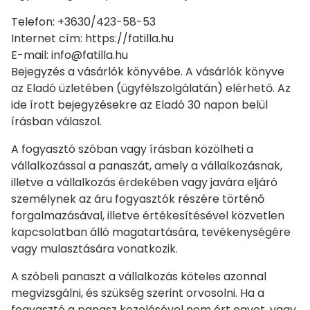
Telefon: +3630/423-58-53
Internet cím: https://fatilla.hu
E-mail: info@fatilla.hu
Bejegyzés a vásárlók könyvébe. A vásárlók könyve
az Eladó üzletében (ügyfélszolgálatán) elérhető. Az
ide írott bejegyzésekre az Eladó 30 napon belül
írásban válaszol.
A fogyasztó szóban vagy írásban közölheti a
vállalkozással a panaszát, amely a vállalkozásnak,
illetve a vállalkozás érdekében vagy javára eljáró
személynek az áru fogyasztók részére történő
forgalmazásával, illetve értékesítésével közvetlen
kapcsolatban álló magatartására, tevékenységére
vagy mulasztására vonatkozik.
A szóbeli panaszt a vállalkozás köteles azonnal
megvizsgálni, és szükség szerint orvosolni. Ha a
fogyasztó a panasz kezelésével nem ért egyet, vagy