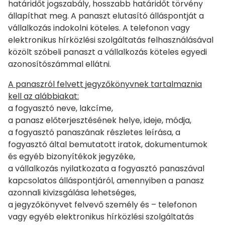
határidőt jogszabály, hosszabb határidőt törvény
állapíthat meg. A panaszt elutasító álláspontját a
vállalkozás indokolni köteles. A telefonon vagy
elektronikus hírközlési szolgáltatás felhasználásával
közölt szóbeli panaszt a vállalkozás köteles egyedi
azonosítószámmal ellátni.
A panaszról felvett jegyzőkönyvnek tartalmaznia
kell az alábbiakat:
a fogyasztó neve, lakcíme,
a panasz előterjesztésének helye, ideje, módja,
a fogyasztó panaszának részletes leírása, a
fogyasztó által bemutatott iratok, dokumentumok
és egyéb bizonyítékok jegyzéke,
a vállalkozás nyilatkozata a fogyasztó panaszával
kapcsolatos álláspontjáról, amennyiben a panasz
azonnali kivizsgálása lehetséges,
a jegyzőkönyvet felvevő személy és – telefonon
vagy egyéb elektronikus hírközlési szolgáltatás