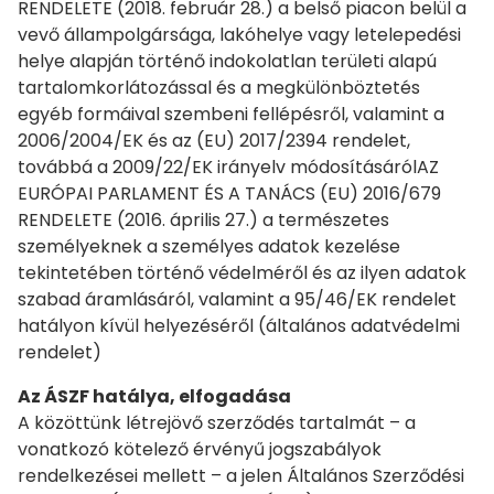
RENDELETE (2018. február 28.) a belső piacon belül a
vevő állampolgársága, lakóhelye vagy letelepedési
helye alapján történő indokolatlan területi alapú
tartalomkorlátozással és a megkülönböztetés
egyéb formáival szembeni fellépésről, valamint a
2006/2004/EK és az (EU) 2017/2394 rendelet,
továbbá a 2009/22/EK irányelv módosításárólAZ
EURÓPAI PARLAMENT ÉS A TANÁCS (EU) 2016/679
RENDELETE (2016. április 27.) a természetes
személyeknek a személyes adatok kezelése
tekintetében történő védelméről és az ilyen adatok
szabad áramlásáról, valamint a 95/46/EK rendelet
hatályon kívül helyezéséről (általános adatvédelmi
rendelet)
Az ÁSZF hatálya, elfogadása
A közöttünk létrejövő szerződés tartalmát – a
vonatkozó kötelező érvényű jogszabályok
rendelkezései mellett – a jelen Általános Szerződési