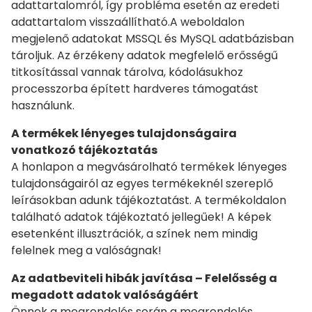
adattartalomról, így probléma esetén az eredeti
adattartalom visszaállítható.A weboldalon
megjelenő adatokat MSSQL és MySQL adatbázisban
tároljuk. Az érzékeny adatok megfelelő erősségű
titkosítással vannak tárolva, kódolásukhoz
processzorba épített hardveres támogatást
használunk.
A termékek lényeges tulajdonságaira
vonatkozó tájékoztatás
A honlapon a megvásárolható termékek lényeges
tulajdonságairól az egyes termékeknél szereplő
leírásokban adunk tájékoztatást. A termékoldalon
található adatok tájékoztató jellegűek! A képek
esetenként illusztrációk, a színek nem mindig
felelnek meg a valóságnak!
Az adatbeviteli hibák javítása – Felelősség a
megadott adatok valóságáért
Önnek a megrendelés során a megrendelés