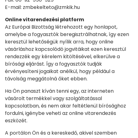
E-mail: zmbekelteto@zmkik.hu
Online vitarendezési platform
Az Európai Bizottság létrehozott egy honlapot,
amelybe a fogyasztók beregisztrálhatnak, így ezen
keresztül lehetőségük nyílik arra, hogy online
vásárláshoz kapcsolódó jogvitáikat ezen keresztül
rendezzék egy kérelem kitöltésével, elkerülve a
bírósági eljárást. Így a fogyasztók tudják
érvényesíteni jogaikat anélkül, hogy például a
távolság meggátolná őket ebben.
Ha Ön panaszt kíván tenni egy, az interneten
vásárolt termékkel vagy szolgáltatással
kapcsolatban, és nem akar feltétlenül bírósághoz
fordulni, igénybe veheti az online vitarendezés
eszközét.
A portálon Ön és a kereskedő, akivel szemben