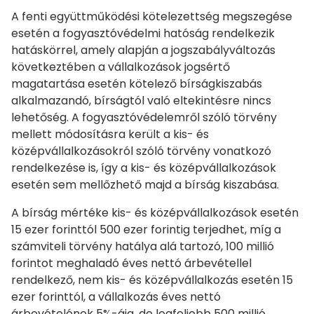
A fenti együttműködési kötelezettség megszegése
esetén a fogyasztóvédelmi hatóság rendelkezik
hatáskörrel, amely alapján a jogszabályváltozás
következtében a vállalkozások jogsértő
magatartása esetén kötelező bírságkiszabás
alkalmazandó, bírságtól való eltekintésre nincs
lehetőség. A fogyasztóvédelemről szóló törvény
mellett módosításra került a kis- és
középvállalkozásokról szóló törvény vonatkozó
rendelkezése is, így a kis- és középvállalkozások
esetén sem mellőzhető majd a bírság kiszabása.
A bírság mértéke kis- és középvállalkozások esetén
15 ezer forinttól 500 ezer forintig terjedhet, míg a
számviteli törvény hatálya alá tartozó, 100 millió
forintot meghaladó éves nettó árbevétellel
rendelkező, nem kis- és középvállalkozás esetén 15
ezer forinttól, a vállalkozás éves nettó
árbevételének 5%-áig, de legfeljebb 500 millió