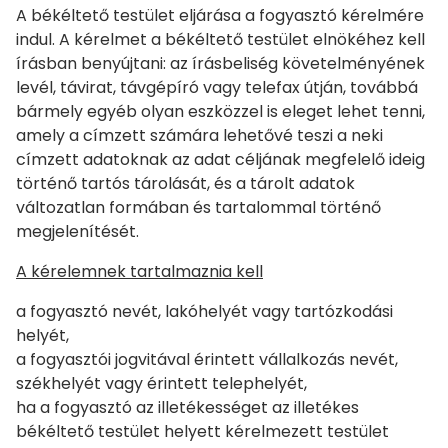
A békéltető testület eljárása a fogyasztó kérelmére
indul. A kérelmet a békéltető testület elnökéhez kell
írásban benyújtani: az írásbeliség követelményének
levél, távirat, távgépíró vagy telefax útján, továbbá
bármely egyéb olyan eszközzel is eleget lehet tenni,
amely a címzett számára lehetővé teszi a neki
címzett adatoknak az adat céljának megfelelő ideig
történő tartós tárolását, és a tárolt adatok
változatlan formában és tartalommal történő
megjelenítését.
A kérelemnek tartalmaznia kell
a fogyasztó nevét, lakóhelyét vagy tartózkodási
helyét,
a fogyasztói jogvitával érintett vállalkozás nevét,
székhelyét vagy érintett telephelyét,
ha a fogyasztó az illetékességet az illetékes
békéltető testület helyett kérelmezett testület