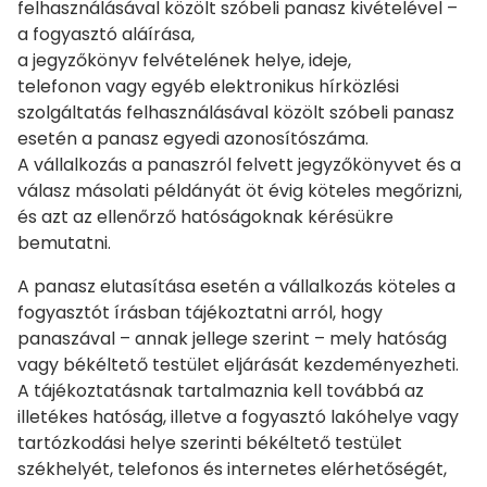
felhasználásával közölt szóbeli panasz kivételével –
a fogyasztó aláírása,
a jegyzőkönyv felvételének helye, ideje,
telefonon vagy egyéb elektronikus hírközlési
szolgáltatás felhasználásával közölt szóbeli panasz
esetén a panasz egyedi azonosítószáma.
A vállalkozás a panaszról felvett jegyzőkönyvet és a
válasz másolati példányát öt évig köteles megőrizni,
és azt az ellenőrző hatóságoknak kérésükre
bemutatni.
A panasz elutasítása esetén a vállalkozás köteles a
fogyasztót írásban tájékoztatni arról, hogy
panaszával – annak jellege szerint – mely hatóság
vagy békéltető testület eljárását kezdeményezheti.
A tájékoztatásnak tartalmaznia kell továbbá az
illetékes hatóság, illetve a fogyasztó lakóhelye vagy
tartózkodási helye szerinti békéltető testület
székhelyét, telefonos és internetes elérhetőségét,