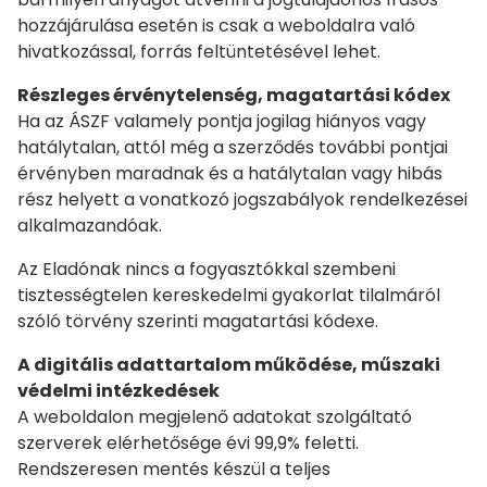
hozzájárulása esetén is csak a weboldalra való
hivatkozással, forrás feltüntetésével lehet.
Részleges érvénytelenség, magatartási kódex
Ha az ÁSZF valamely pontja jogilag hiányos vagy
hatálytalan, attól még a szerződés további pontjai
érvényben maradnak és a hatálytalan vagy hibás
rész helyett a vonatkozó jogszabályok rendelkezései
alkalmazandóak.
Az Eladónak nincs a fogyasztókkal szembeni
tisztességtelen kereskedelmi gyakorlat tilalmáról
szóló törvény szerinti magatartási kódexe.
A digitális adattartalom működése, műszaki
védelmi intézkedések
A weboldalon megjelenő adatokat szolgáltató
szerverek elérhetősége évi 99,9% feletti.
Rendszeresen mentés készül a teljes