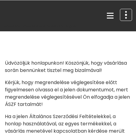
Skip
to
content
Egyedi kézműves fa díszek és ajándéktárgyak
Üdvözöljük honlapunkon! Köszönjük, hogy vásárlása
során bennünket tisztel meg bizalmával!
Kérjük, hogy megrendelése véglegesítése előtt
figyelmesen olvassa el a jelen dokumentumot, mert
megrendelése véglegesítésével Ön elfogadja a jelen
ÁSZF tartalmát!
Ha a jelen Általános Szerződési Feltételekkel, a
honlap használatával, az egyes termékekkel, a
vásárlás menetével kapcsolatban kérdése merült