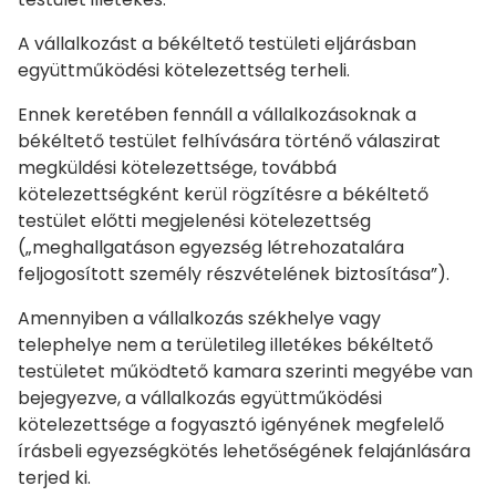
A vállalkozást a békéltető testületi eljárásban
együttműködési kötelezettség terheli.
Ennek keretében fennáll a vállalkozásoknak a
békéltető testület felhívására történő válaszirat
megküldési kötelezettsége, továbbá
kötelezettségként kerül rögzítésre a békéltető
testület előtti megjelenési kötelezettség
(„meghallgatáson egyezség létrehozatalára
feljogosított személy részvételének biztosítása”).
Amennyiben a vállalkozás székhelye vagy
telephelye nem a területileg illetékes békéltető
testületet működtető kamara szerinti megyébe van
bejegyezve, a vállalkozás együttműködési
kötelezettsége a fogyasztó igényének megfelelő
írásbeli egyezségkötés lehetőségének felajánlására
terjed ki.