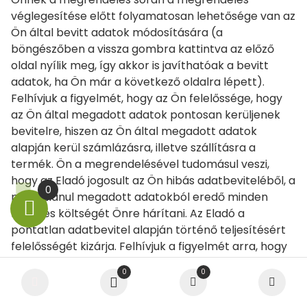
véglegesítése előtt folyamatosan lehetősége van az
Ön által bevitt adatok módosítására (a
böngészőben a vissza gombra kattintva az előző
oldal nyílik meg, így akkor is javíthatóak a bevitt
adatok, ha Ön már a következő oldalra lépett).
Felhívjuk a figyelmét, hogy az Ön felelőssége, hogy
az Ön által megadott adatok pontosan kerüljenek
bevitelre, hiszen az Ön által megadott adatok
alapján kerül számlázásra, illetve szállításra a
termék. Ön a megrendelésével tudomásul veszi,
hogy az Eladó jogosult az Ön hibás adatbeviteléből, a
0
pontatlanul megadott adatokból eredő minden
kárát és költségét Önre hárítani. Az Eladó a
pontatlan adatbevitel alapján történő teljesítésért
felelősségét kizárja. Felhívjuk a figyelmét arra, hogy
a rosszul megadott e-mail cím vagy a postafiókhoz
0
0
tartozó tárhely telítettsége a visszaigazolás
kézbesítésének hiányát eredményezheti és