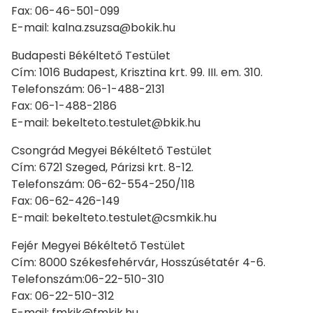
Fax: 06-46-501-099
E-mail: kalna.zsuzsa@bokik.hu
Budapesti Békéltető Testület
Cím: 1016 Budapest, Krisztina krt. 99. III. em. 310.
Telefonszám: 06-1-488-2131
Fax: 06-1-488-2186
E-mail: bekelteto.testulet@bkik.hu
Csongrád Megyei Békéltető Testület
Cím: 6721 Szeged, Párizsi krt. 8-12.
Telefonszám: 06-62-554-250/118
Fax: 06-62-426-149
E-mail: bekelteto.testulet@csmkik.hu
Fejér Megyei Békéltető Testület
Cím: 8000 Székesfehérvár, Hosszúsétatér 4-6.
Telefonszám:06-22-510-310
Fax: 06-22-510-312
E-mail: fmkik@fmkik.hu