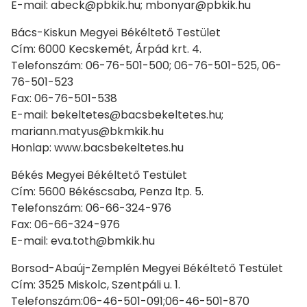
E-mail: abeck@pbkik.hu; mbonyar@pbkik.hu
Bács-Kiskun Megyei Békéltető Testület
Cím: 6000 Kecskemét, Árpád krt. 4.
Telefonszám: 06-76-501-500; 06-76-501-525, 06-
76-501-523
Fax: 06-76-501-538
E-mail: bekeltetes@bacsbekeltetes.hu;
mariann.matyus@bkmkik.hu
Honlap: www.bacsbekeltetes.hu
Békés Megyei Békéltető Testület
Cím: 5600 Békéscsaba, Penza ltp. 5.
Telefonszám: 06-66-324-976
Fax: 06-66-324-976
E-mail: eva.toth@bmkik.hu
Borsod-Abaúj-Zemplén Megyei Békéltető Testület
Cím: 3525 Miskolc, Szentpáli u. 1.
Telefonszám:06-46-501-091;06-46-501-870