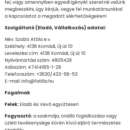
fel, vagy amennyiben egyedi igényét szeretné velünk
megbeszélni, úgy kérjük, vegye fel munkatársunkkal
a kapcsolatot a megadott elérhetőségeken!
Szolgáltató (Eladó, Vállalkozás) adatai:
Név: Szabó Attila e.v.
Székhely: 4138 Komádi, Új út 10
Levelezési cím: 4138 Komádi, Új út 10
Nyilvántartási szám: 4805429
Adószám: 47414185-1-29
Telefonszám: +3630/423-58-53
E-mail: info@fatilla.hu
Fogalmak
Felek:
Eladó és Vevő együttesen
Fogyasztó:
a szakmája, önálló foglalkozása vagy
üzleti tevékenysége körén kívül eljáró természetes
személy