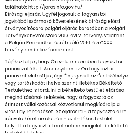
található: http://jarasinfo.gov.hu/
Bírósági eljárás. Ügyfél jogosult a fogyasztói
jogvitából származó követelésének bíróság előtti
érvényesítésére polgári eljárás keretében a Polgári
Törvénykönyvről szóló 2013. évi V. törvény, valamint
a Polgári Perrendtartásról szóló 2016. évi CXXX.
törvény rendelkezései szerint.
Tájékoztatjuk, hogy Ön velünk szemben fogyasztói
panasszal élhet. Amennyiben az Ön fogyasztói
panaszát elutasítjuk, úgy Ön jogosult az Ön lakóhelye
vagy tartózkodási helye szerint illetékes Békéltető
Testülethez is fordulni: a békéltető testület eljárása
megindításának feltétele, hogy a fogyasztó az
érintett vállalkozással közvetlenül megkísérelje a
vitás ügy rendezését. Az eljárásra – a fogyasztó erre
irányuló kérelme alapján – az illetékes testület
helyett a fogyasztó kérelmében megjelölt békéltető
testület illetékes.