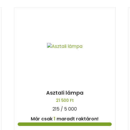
Asztali lámpa
21 500
Ft
215 / 5 000
Már csak
1
maradt raktáron!