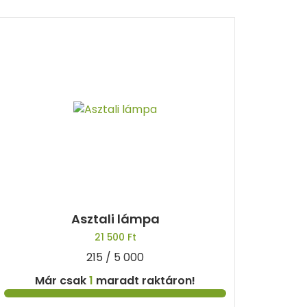
popularity
Asztali lámpa
21 500
Ft
215 / 5 000
Már csak
1
maradt raktáron!