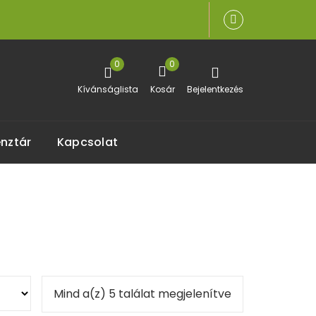
0
0
Kívánságlista
Kosár
Bejelentkezés
nztár
Kapcsolat
Sorted
Mind a(z) 5 találat megjelenítve
by