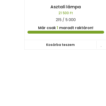
Asztali lámpa
21 500
Ft
215 / 5 000
Már csak
1
maradt raktáron!
Kosárba teszem
A természetből született ajándékok