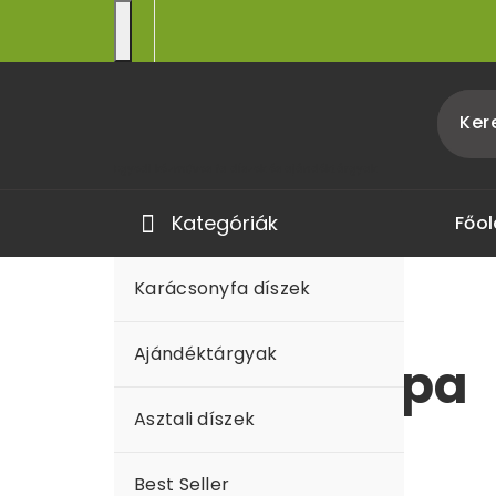
Skip
to
content
Egyedi kézműves fa díszek és ajándéktárgyak
Kategóriák
Főol
Karácsonyfa díszek
Ajándéktárgyak
Asztali lámpa
Asztali díszek
Grid
List
Best Seller