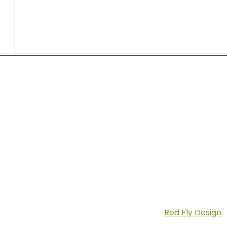
Szállítás:
Copyright © 2026 Fatilla.hu | Készítette:
Red Fly Design