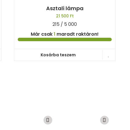
Asztali lámpa
21 500
Ft
215 / 5 000
Már csak
1
maradt raktáron!
Kosárba teszem
Súgóközpont
Visszak