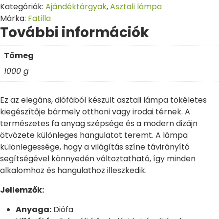
Kategóriák:
Ajándéktárgyak
,
Asztali lámpa
Márka:
Fatilla
További információk
Tömeg
1000 g
Ez az elegáns, diófából készült asztali lámpa tökéletes
kiegészítője bármely otthoni vagy irodai térnek. A
természetes fa anyag szépsége és a modern dizájn
ötvözete különleges hangulatot teremt. A lámpa
különlegessége, hogy a világítás színe távirányító
segítségével könnyedén változtatható, így minden
alkalomhoz és hangulathoz illeszkedik.
Jellemzők:
Anyaga:
Diófa