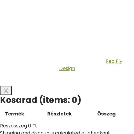
Copyright © 2026 Fatilla.hu | Készítette:
Red Fly
Design
Kosarad
(items: 0)
Termék
Részletek
Összeg
Részösszeg
0 Ft
Shipping and discounts calculated at checkout.