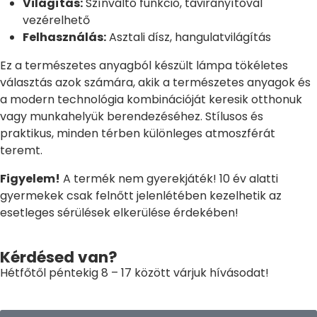
Világítás:
Színváltó funkció, távirányítóval
vezérelhető
Felhasználás:
Asztali dísz, hangulatvilágítás
Ez a természetes anyagból készült lámpa tökéletes
választás azok számára, akik a természetes anyagok és
a modern technológia kombinációját keresik otthonuk
vagy munkahelyük berendezéséhez. Stílusos és
praktikus, minden térben különleges atmoszférát
teremt.
Figyelem!
A termék nem gyerekjáték! 10 év alatti
gyermekek csak felnőtt jelenlétében kezelhetik az
esetleges sérülések elkerülése érdekében!
Kérdésed van?
Hétfőtől péntekig 8 – 17 között várjuk hívásodat!