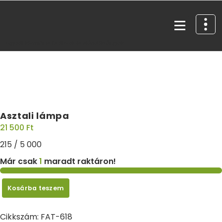
Egyedi kézműves fa díszek és ajándéktárgyak
Asztali lámpa
21 500
Ft
215 / 5 000
Már csak
1
maradt raktáron!
Kosárba teszem
Cikkszám:
FAT-618