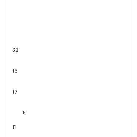
Adatkezelési tájékoztató
Visszaküldés és visszatérítés
Karácsonyfa díszek
23
Ajándéktárgyak
15
Asztali díszek
17
Asztali lámpa
5
Csomagok
11