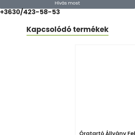
Hívás most
+3630/423-58-53
Kapcsolódó termékek
Óratartó Állvány Fe