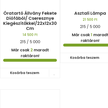
Óratartó Állvány Fekete
Asztali Lámpa
Diófából/ Cseresznye
21 500
Ft
Kiegészítőkkel/22x12x30
215 / 5 000
Cm
Már csak
1
marad
14 500
Ft
raktáron!
215 / 5 000
Már csak
2
maradt
raktáron!
Kosárba teszem
Kosárba teszem