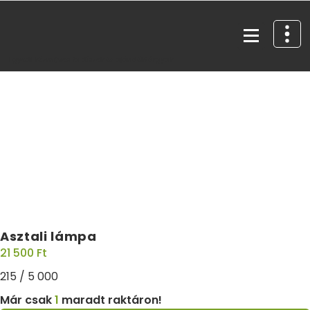
Egyedi kézműves fa díszek és ajándéktárgyak
Asztali lámpa
21 500
Ft
215 / 5 000
Már csak
1
maradt raktáron!