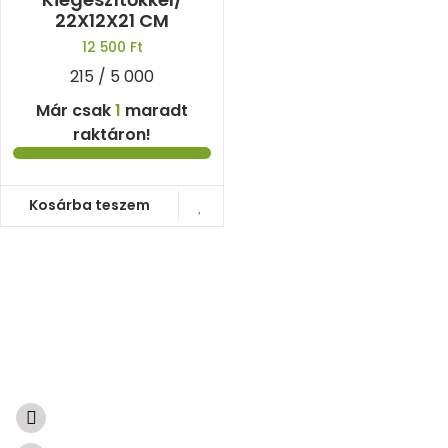
22X12X21 CM
12 500
Ft
215 / 5 000
Már csak
1
maradt
raktáron!
Kosárba teszem
A természetből született ajándékok
Súgóközpont