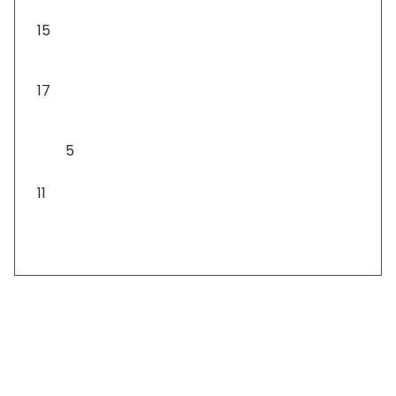
15
Asztali díszek
17
Asztali lámpa
5
Csomagok
11
Szállítás: