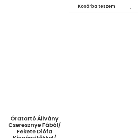
Kosárba teszem
Óratartó Állvány
Cseresznye Fából/
Fekete Diófa
Kiegészítőkkel/