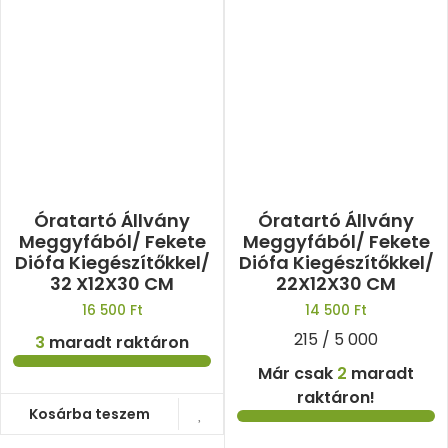
Óratartó Állvány
Óratartó Állvány
Meggyfából/ Fekete
Meggyfából/ Fekete
Diófa Kiegészítőkkel/
Diófa Kiegészítőkkel/
32 X12X30 CM
22X12X30 CM
16 500
Ft
14 500
Ft
215 / 5 000
3
maradt raktáron
Már csak
2
maradt
raktáron!
Kosárba teszem