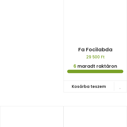
Fa Focilabda
29 500
Ft
6
maradt raktáron
Kosárba teszem