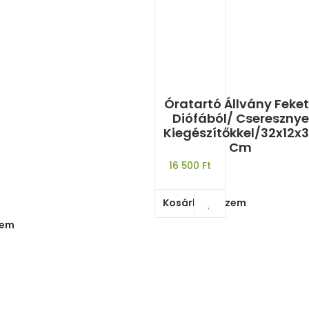
Óratartó Állvány Feke
Diófából/ Cseresznye
Kiegészítőkkel/32x12x
Cm
16 500
Ft
Kosárba teszem
zem