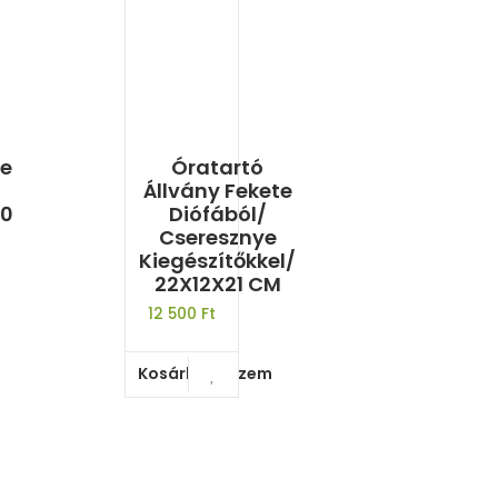
te
Óratartó
Állvány Fekete
30
Diófából/
Cseresznye
Kiegészítőkkel/
22X12X21 CM
12 500
Ft
Kosárba teszem