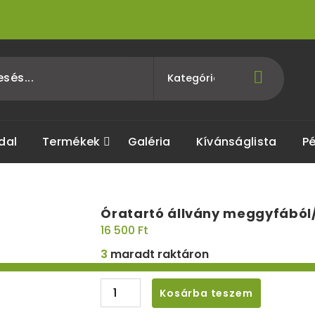
dal
Termékek
Galéria
Kívánságlista
Pé
Óratartó állvány meggyfából/
16 500
Ft
3
maradt raktáron
Kosárba teszem