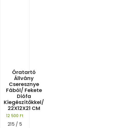
Óratartó
Állvány
Cseresznye
Fából/ Fekete
Diófa
Kiegészítőkkel/
22X12X21 CM
12 500
Ft
215 / 5