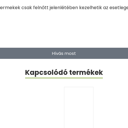
yermekek csak felnőtt jelenlétében kezelhetik az esetleg
Hívás most
Kapcsolódó termékek