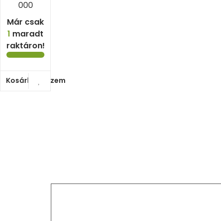
000
Már csak
1
maradt
raktáron!
Kosárba teszem
A természetből született ajándékok