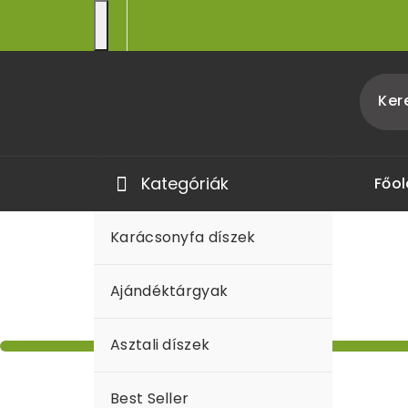
Egyedi kézműves fa díszek és ajándéktárgyak
Kategóriák
Főol
Karácsonyfa díszek
Ajándéktárgyak
Asztali díszek
Best Seller