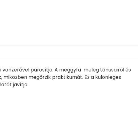
kai vonzerővel párosítja. A meggyfa meleg tónusairól és
ak, miközben megőrzik praktikumát. Ez a különleges
tát javítja.