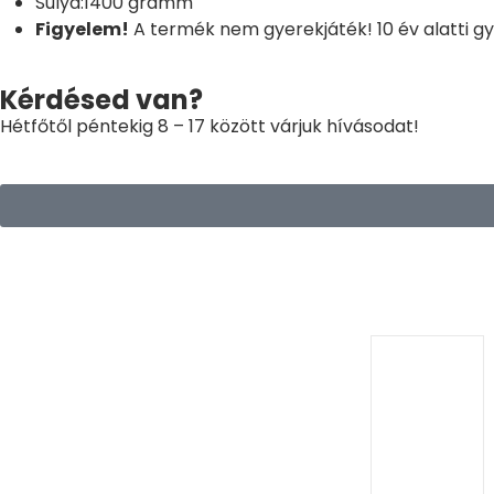
Súlya:1400 gramm
Figyelem!
A termék nem gyerekjáték! 10 év alatti g
Kérdésed van?
Hétfőtől péntekig 8 – 17 között várjuk hívásodat!