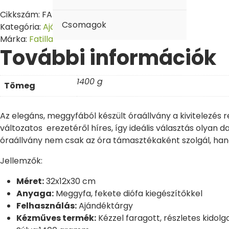
Cikkszám:
FAT-841
Csomagok
Kategória:
Ajándéktárgyak
Márka:
Fatilla
További információk
1400 g
Tömeg
Az elegáns, meggyfából készült óraállvány a kivitelezés 
változatos erezetéről híres, így ideális választás olya
óraállvány nem csak az óra támasztékaként szolgál, hane
Jellemzők:
Méret:
32x12x30 cm
Anyaga:
Meggyfa, fekete diófa kiegészítőkkel
Felhasználás:
Ajándéktárgy
Kézműves termék:
Kézzel faragott, részletes kidolg