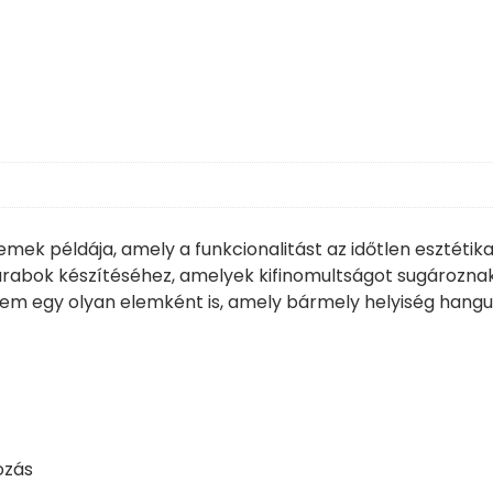
remek példája, amely a funkcionalitást az időtlen esztéti
n darabok készítéséhez, amelyek kifinomultságot sugározn
m egy olyan elemként is, amely bármely helyiség hangula
ozás