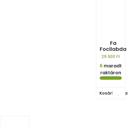
Fa
Focilabda
29 500
Ft
6
maradt
raktáron
Kosárba tes