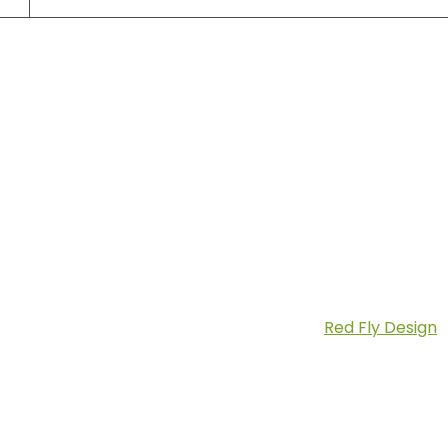
Szállítás:
Copyright © 2026 Fatilla.hu | Készítette:
Red Fly Design