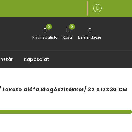
0
0
Kívánságlista
Kosár
Bejelentkezés
nztár
Kapcsolat
 fekete diófa kiegészítőkkel/ 32 X12X30 CM