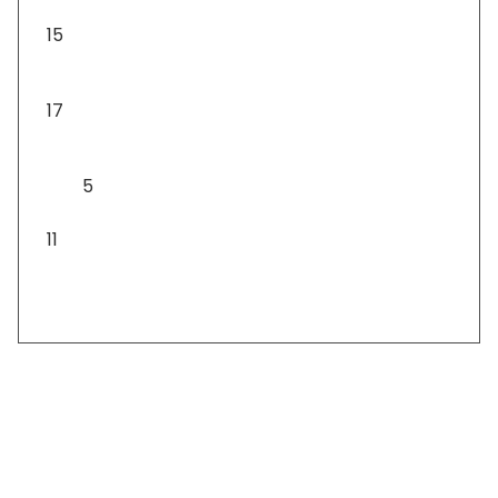
15
Asztali díszek
17
Asztali lámpa
5
Csomagok
11
Szállítás: