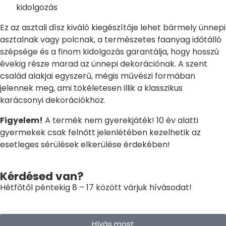
kidolgozás
Ez az asztali dísz kiváló kiegészítője lehet bármely ünnepi
asztalnak vagy polcnak, a természetes faanyag időtálló
szépsége és a finom kidolgozás garantálja, hogy hosszú
évekig része marad az ünnepi dekorációnak. A szent
család alakjai egyszerű, mégis művészi formában
jelennek meg, ami tökéletesen illik a klasszikus
karácsonyi dekorációkhoz.
Figyelem!
A termék nem gyerekjáték! 10 év alatti
gyermekek csak felnőtt jelenlétében kezelhetik az
esetleges sérülések elkerülése érdekében!
Kérdésed van?
Hétfőtől péntekig 8 – 17 között várjuk hívásodat!
Hívás most