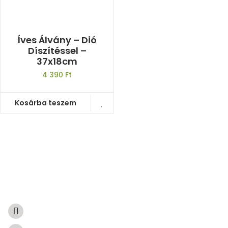
Íves Álvány – Dió
Díszítéssel –
37x18cm
4 390
Ft
Kosárba teszem
A természetből született ajándékok
Súgóközpont