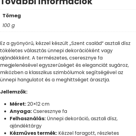
További információk
Tömeg
100 g
Ez a gyönyörű, kézzel készült „Szent család” asztali dísz
tökéletes választás ünnepi dekorációként vagy
ajándékként. A természetes, cseresznye fa
megjelenésével egyszerűséget és eleganciát sugároz,
miközben a klasszikus szimbólumok segítségével az
ünnepi hangulatot és a meghittséget árasztja.
Jellemzők:
Méret:
20×12 cm
Anyaga:
Cseresznye fa
Felhasználás:
Ünnepi dekoráció, asztali dísz,
ajándéktárgy
Kézműves termék:
Kézzel faragott, részletes