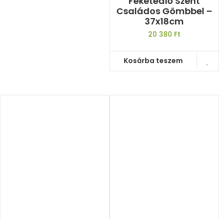
Feketedió Szent
Családos Gömbbel –
37x18cm
20 380
Ft
Kosárba teszem