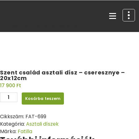
Egyedi kézműves fa díszek és ajándéktárgyak
Szent család asztali dísz – cseresznye –
20x12cm
17 900
Ft
Kosárba teszem
Cikkszám:
FAT-699
Kategória:
Asztali díszek
Márka:
Fatilla