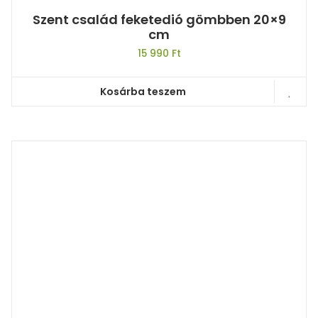
Szent család feketedió gömbben 20×9
cm
15 990
Ft
Kosárba teszem