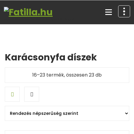
Skip
to
content
Egyedi kézműves fa díszek és ajándéktárgyak
Karácsonyfa díszek
Sorted
16–23 termék, összesen 23 db
by
popularity
Grid
List
view
view