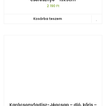
2 190
Ft
Kosárba teszem
Karácsonyfadísz-Jégcsap – dió, kőris –