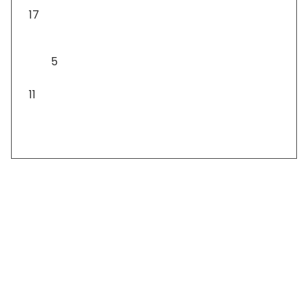
17
17
termék
Asztali lámpa
5
5
termék
Csomagok
11
11
termék
Szállítás: