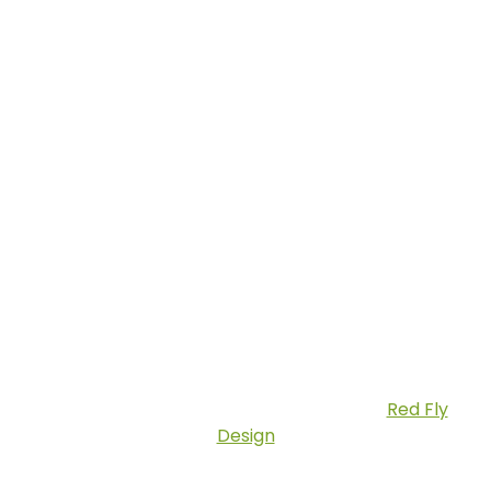
Biztonságos Fizetés
Copyright © 2026 Fatilla.hu | Készítette:
Red Fly
Design