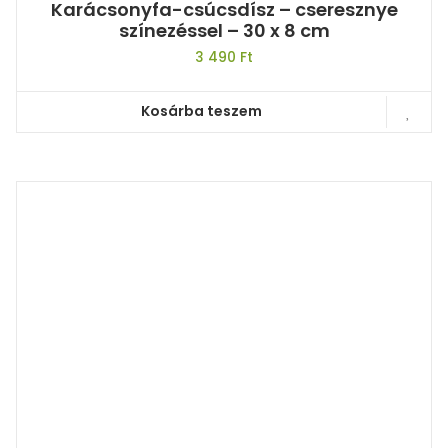
Karácsonyfa-csúcsdísz – cseresznye
színezéssel – 30 x 8 cm
3 490
Ft
Kosárba teszem