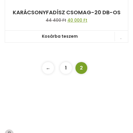
KARÁCSONYFADÍSZ CSOMAG-20 DB-OS
Original
Current
44 400
Ft
40 000
Ft
price
price
was:
is:
Kosárba teszem
44
40
400 Ft.
000 Ft.
←
1
2
A természetből született ajándékok