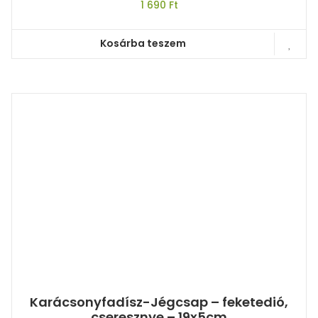
1 690
Ft
Kosárba teszem
Karácsonyfadísz-Jégcsap – feketedió,
cseresznye – 19x5cm