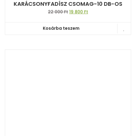
KARÁCSONYFADÍSZ CSOMAG-10 DB-OS
Original
Current
22 000
Ft
19 800
Ft
price
price
was:
is:
Kosárba teszem
22
19
000 Ft.
800 Ft.