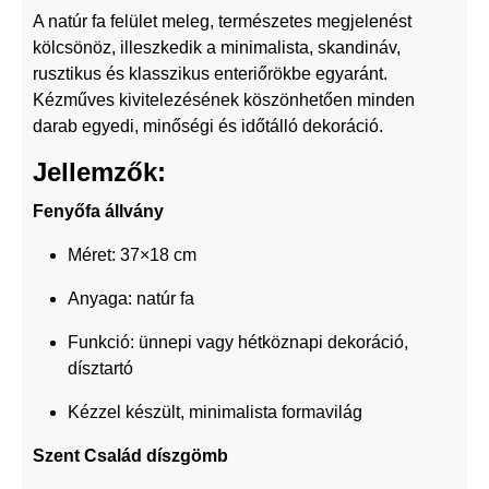
A natúr fa felület meleg, természetes megjelenést
kölcsönöz, illeszkedik a minimalista, skandináv,
rusztikus és klasszikus enteriőrökbe egyaránt.
Kézműves kivitelezésének köszönhetően minden
darab egyedi, minőségi és időtálló dekoráció.
Jellemzők:
Fenyőfa állvány
Méret: 37×18 cm
Anyaga: natúr fa
Funkció: ünnepi vagy hétköznapi dekoráció,
dísztartó
Kézzel készült, minimalista formavilág
Szent Család díszgömb