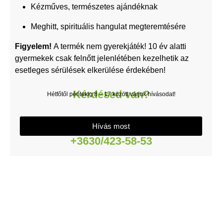
Kézműves, természetes ajándéknak
Meghitt, spirituális hangulat megteremtésére
Figyelem!
A termék nem gyerekjáték! 10 év alatti
gyermekek csak felnőtt jelenlétében kezelhetik az
esetleges sérülések elkerülése érdekében!
Kérdésed van?
Hétfőtől péntekig 8 – 17 között várjuk hívásodat!
Hívás most
+3630/423-58-53