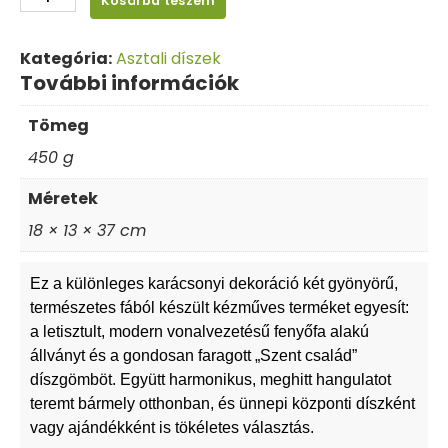
Kosárba teszem
Kategória:
Asztali díszek
További információk
Tömeg
450 g
Méretek
18 × 13 × 37 cm
Ez a különleges karácsonyi dekoráció két gyönyörű,
természetes fából készült kézműves terméket egyesít:
a letisztult, modern vonalvezetésű fenyőfa alakú
állványt és a gondosan faragott „Szent család”
díszgömböt. Együtt harmonikus, meghitt hangulatot
teremt bármely otthonban, és ünnepi központi díszként
vagy ajándékként is tökéletes választás.