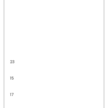
Fizetés és szállítás
ÁSZF
Adatkezelési tájékoztató
Karácsonyfa díszek
23
Ajándéktárgyak
15
Asztali díszek
17
Asztali lámpa