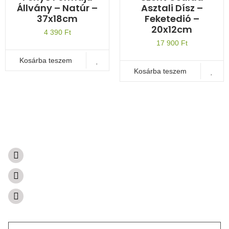
Állvány – Natúr –
Asztali Dísz –
37x18cm
Feketedió –
20x12cm
4 390
Ft
17 900
Ft
Kosárba teszem
Kosárba teszem
A természetből született ajándékok
Súgóközpont
Visszaküldés és visszatérítés
Kapcsolat