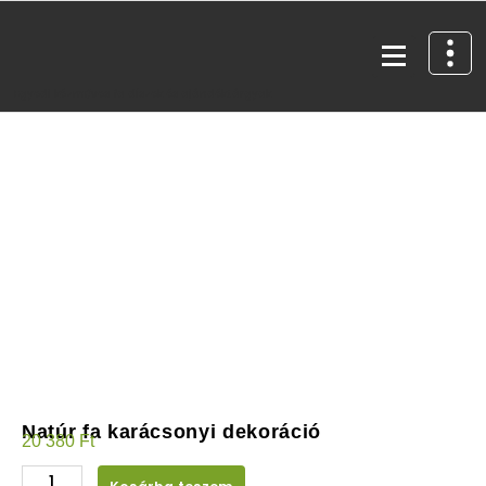
Egyedi kézműves fa díszek és ajándéktárgyak
Natúr fa karácsonyi dekoráció
20 380
Ft