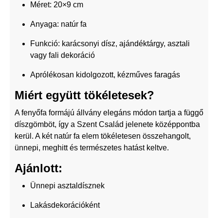
Méret: 20×9 cm
Anyaga: natúr fa
Funkció: karácsonyi dísz, ajándéktárgy, asztali
vagy fali dekoráció
Aprólékosan kidolgozott, kézműves faragás
Miért együtt tökéletesek?
A fenyőfa formájú állvány elegáns módon tartja a függő
díszgömböt, így a Szent Család jelenete középpontba
kerül. A két natúr fa elem tökéletesen összehangolt,
ünnepi, meghitt és természetes hatást keltve.
Ajánlott:
Ünnepi asztaldísznek
Lakásdekorációként