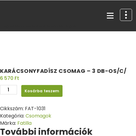
Egyedi kézműves fa díszek és ajándéktárgyak
KARÁCSONYFADÍSZ CSOMAG – 3 DB-OS/C/
6 570
Ft
Kosárba teszem
Cikkszám:
FAT-1031
Kategória:
Csomagok
Márka:
Fatilla
További információk