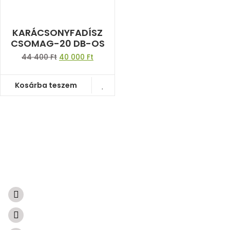
KARÁCSONYFADÍSZ
CSOMAG-20 DB-OS
44 400
Ft
40 000
Ft
Kosárba teszem
A természetből született ajándékok
Súgóközpont
Visszaküldés és visszatérítés