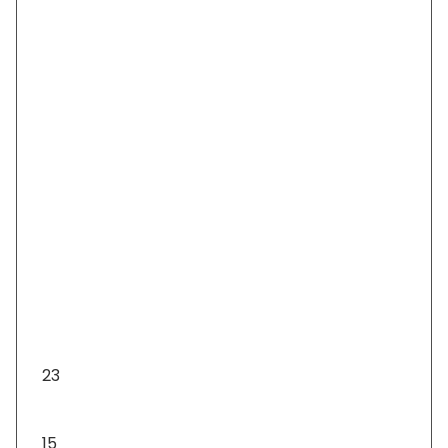
info@fatilla.hu
Fizetés és szállítás
ÁSZF
Adatkezelési tájékoztató
Visszaküldés és visszatérítés
Karácsonyfa díszek
23
Ajándéktárgyak
15