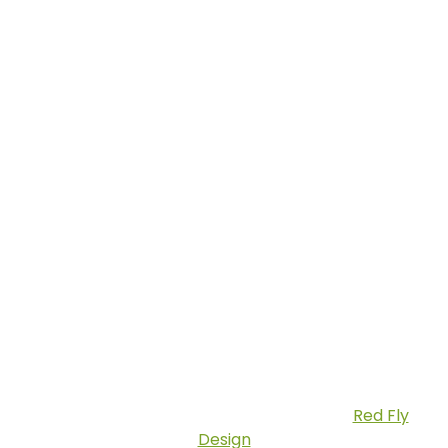
Biztonságos Fizetés
Copyright © 2026 Fatilla.hu | Készítette:
Red Fly
Design