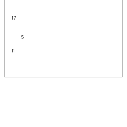
Asztali díszek
17
Asztali lámpa
5
Csomagok
11
Szállítás: