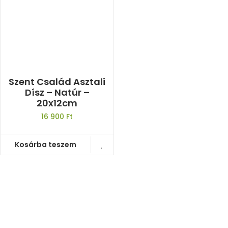
Szent Család Asztali
Dísz – Natúr –
20x12cm
16 900
Ft
Kosárba teszem
A természetből született ajándékok