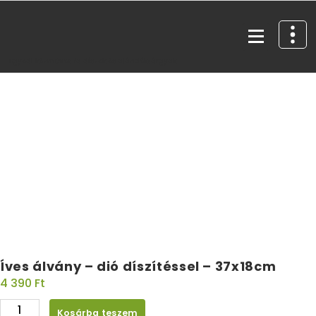
Egyedi kézműves fa díszek és ajándéktárgyak
Íves álvány – dió díszítéssel – 37x18cm
4 390
Ft
Kosárba teszem