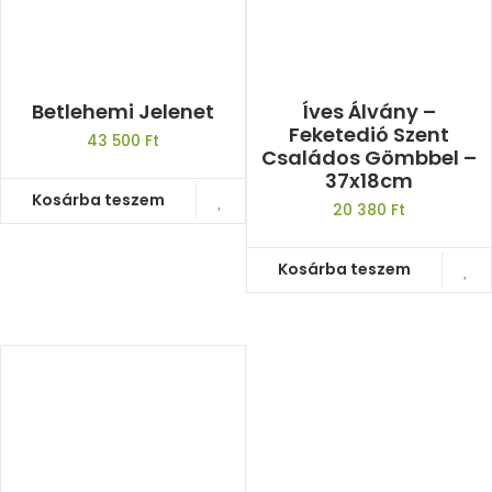
Betlehemi Jelenet
Íves Álvány –
Feketedió Szent
43 500
Ft
Családos Gömbbel –
37x18cm
Kosárba teszem
20 380
Ft
Kosárba teszem