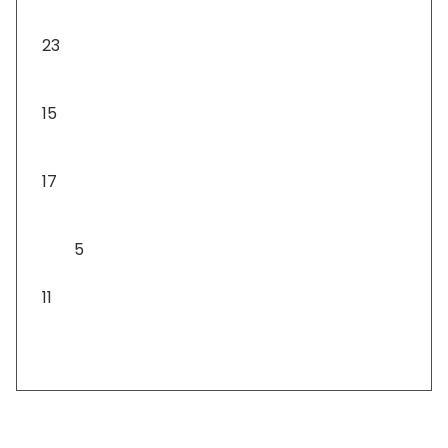
Karácsonyfa díszek
23
Ajándéktárgyak
15
Asztali díszek
17
Asztali lámpa
5
Csomagok
11