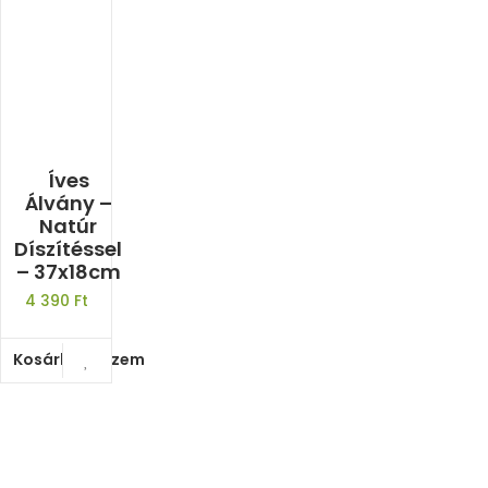
Íves
Álvány –
Natúr
Díszítéssel
– 37x18cm
4 390
Ft
Kosárba teszem