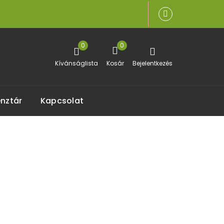
0
0
Kívánságlista
Kosár
Bejelentkezés
nztár
Kapcsolat