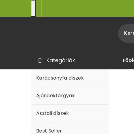
Egyedi kézműves fa díszek és ajándéktárgyak
Kategóriák
Főol
Karácsonyfa díszek
Ajándéktárgyak
Asztali díszek
Best Seller