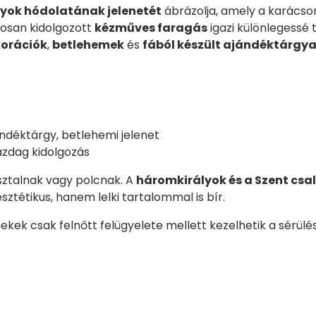
yok hódolatának jelenetét
ábrázolja, amely a karácson
dosan kidolgozott
kézműves faragás
igazi különlegessé 
korációk
,
betlehemek
és
fából készült ajándéktárgy
ándéktárgy, betlehemi jelenet
gazdag kidolgozás
sztalnak vagy polcnak. A
háromkirályok és a Szent csa
tétikus, hanem lelki tartalommal is bír.
kek csak felnőtt felügyelete mellett kezelhetik a sérül