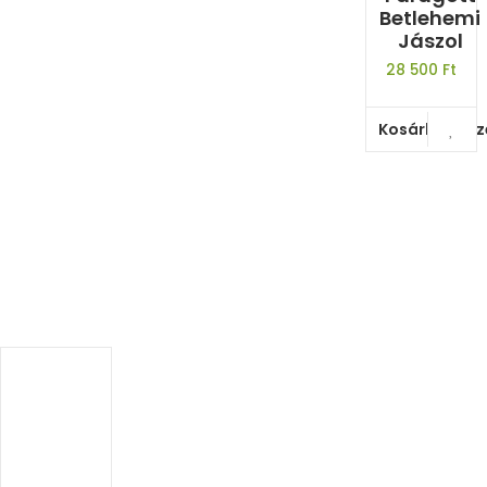
Betlehemi
Jászol
28 500
Ft
Kosárba tes