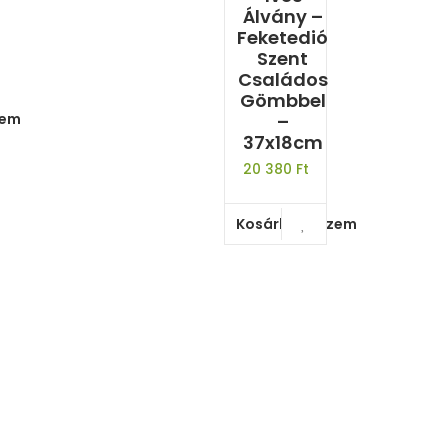
Álvány –
Feketedió
Szent
Családos
Gömbbel
zem
–
37x18cm
20 380
Ft
Kosárba teszem