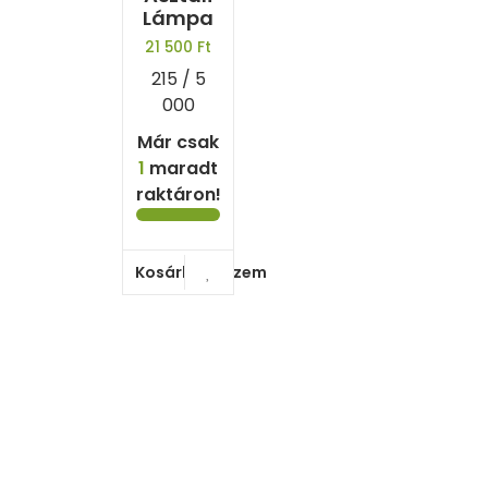
Lámpa
21 500
Ft
215 / 5
000
Már csak
1
maradt
raktáron!
Kosárba teszem