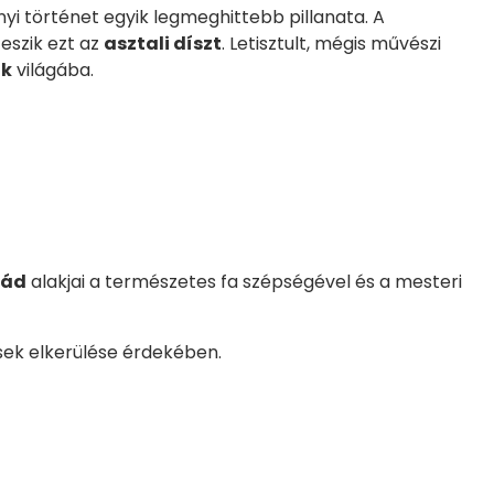
yi történet egyik legmeghittebb pillanata. A
teszik ezt az
asztali díszt
. Letisztult, mégis művészi
ak
világába.
lád
alakjai a természetes fa szépségével és a mesteri
ések elkerülése érdekében.