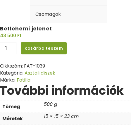
Csomagok
Betlehemi jelenet
43 500
Ft
Kosárba teszem
Cikkszám:
FAT-1039
Kategória:
Asztali díszek
Márka:
Fatilla
További információk
500 g
Tömeg
15 × 15 × 23 cm
Méretek