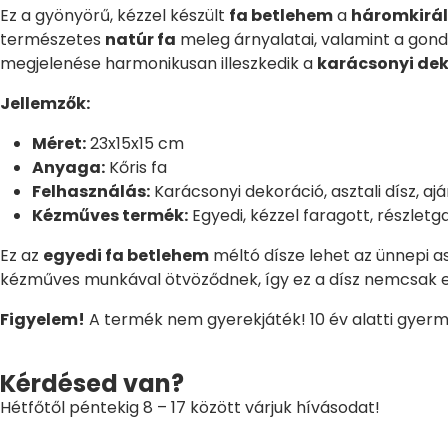
Ez a gyönyörű, kézzel készült
fa betlehem
a
háromkirál
természetes
natúr fa
meleg árnyalatai, valamint a gon
megjelenése harmonikusan illeszkedik a
karácsonyi de
Jellemzők:
Méret:
23x15x15 cm
Anyaga:
Kőris fa
Felhasználás:
Karácsonyi dekoráció, asztali dísz, aj
Kézműves termék:
Egyedi, kézzel faragott, részlet
Ez az
egyedi fa betlehem
méltó dísze lehet az ünnepi a
kézműves munkával ötvöződnek, így ez a dísz nemcsak esz
Figyelem!
A termék nem gyerekjáték! 10 év alatti gyerme
Kérdésed van?
Hétfőtől péntekig 8 – 17 között várjuk hívásodat!